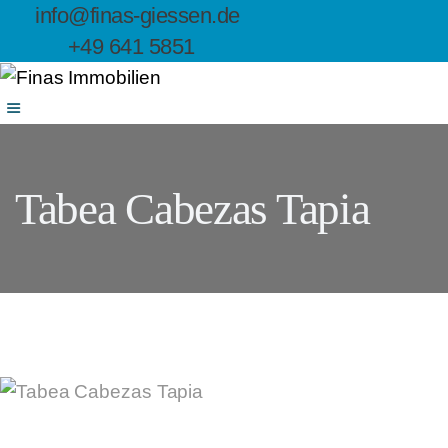
info@finas-giessen.de
STARTSEITE
+49 641 5851
LEISTUNGEN
KUNDENPORTA
L
Tabea Cabezas Tapia
ANGEBOTE
ÜBER UNS
KARRIERE
KONTAKT